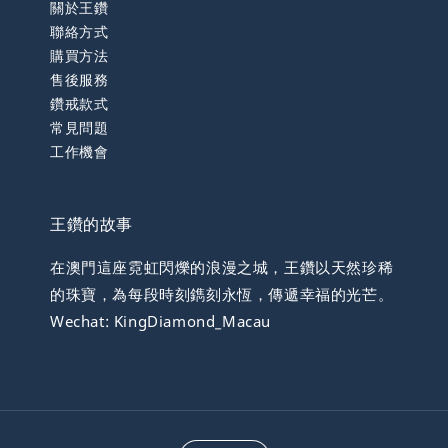
關於王鑽
聯絡方式
購買方法
售後服務
鑽戒款式
常見問題
工作機會
王鑽的故事
在澳門這座霓虹閃爍的浪漫之城，王鑽以天然珍稀
的珠寶，為每段時刻鐫刻永恆，傳遞幸福的光芒。
Wechat: KingDiamond_Macau