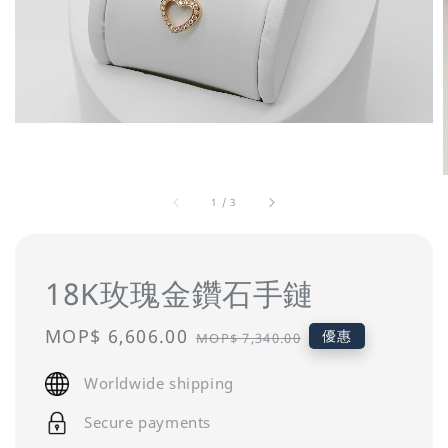
1
/
3
18K玫瑰金鑽石手鏈
Sale
MOP$ 6,606.00
Regular
優惠
MOP$ 7,340.00
price
price
Worldwide shipping
Secure payments