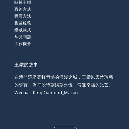
關於王鑽
聯絡方式
購買方法
售後服務
鑽戒款式
常見問題
工作機會
王鑽的故事
在澳門這座霓虹閃爍的浪漫之城，王鑽以天然珍稀
的珠寶，為每段時刻鐫刻永恆，傳遞幸福的光芒。
Wechat: KingDiamond_Macau