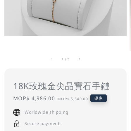
1
/
2
18K玫瑰金尖晶寶石手鏈
Sale
MOP$ 4,986.00
Regular
優惠
MOP$ 5,540.00
price
price
Worldwide shipping
Secure payments