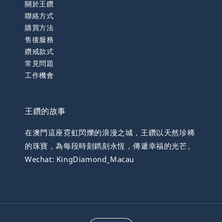
關於王鑽
聯絡方式
購買方法
售後服務
鑽戒款式
常見問題
工作機會
王鑽的故事
在澳門這座霓虹閃爍的浪漫之城，王鑽以天然珍稀
的珠寶，為每段時刻鐫刻永恆，傳遞幸福的光芒。
Wechat: KingDiamond_Macau