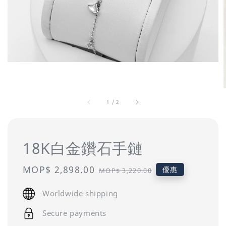
1
/
2
18K白金鑽石手鏈
Sale
MOP$ 2,898.00
Regular
優惠
MOP$ 3,220.00
price
price
Worldwide shipping
Secure payments