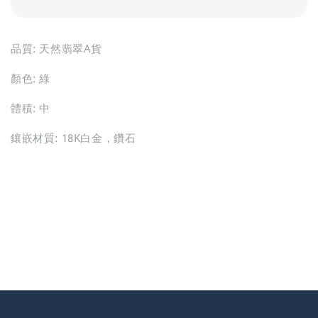
品質: 天然翡翠A貨
顏色: 綠
體積: 中
鑲嵌材質: 18K白金，鑽石