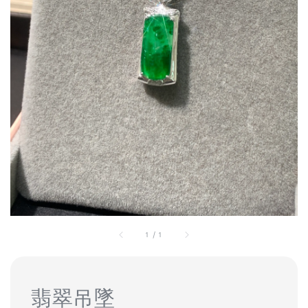
1
/
1
翡翠吊墜