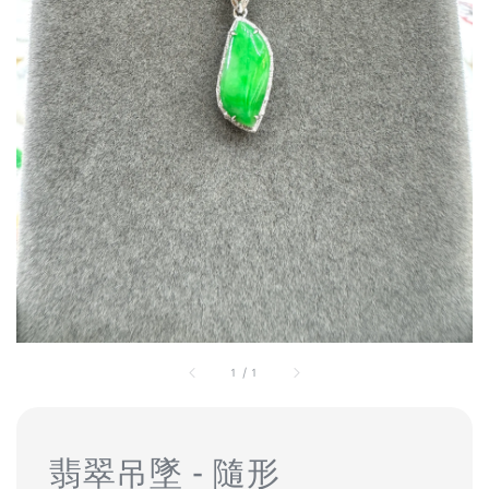
1
/
1
翡翠吊墜 - 隨形