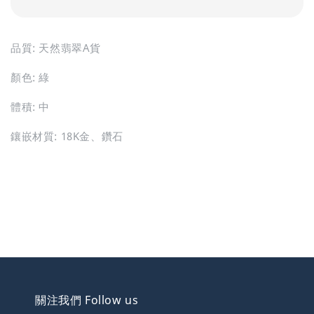
品質: 天然翡翠A貨
顏色: 綠
體積: 中
鑲嵌材質: 18K金、鑽石
關注我們 Follow us