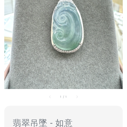
1
/
1
翡翠吊墜 - 如意