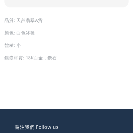
品質: 天然翡翠A貨
顏色: 白色冰種
體積: 小
鑲嵌材質: 18K白金，鑽石
關注我們 Follow us