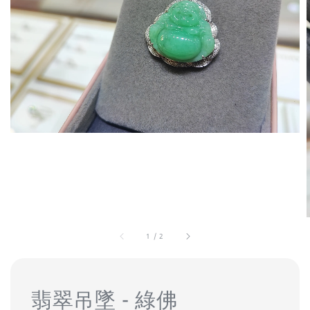
1
/
2
翡翠吊墜 - 綠佛