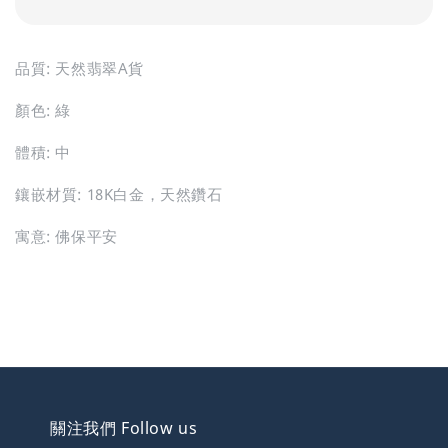
品質: 天然翡翠A貨
顏色: 綠
體積: 中
鑲嵌材質: 18K白金，天然鑽石
寓意: 佛保平安
關注我們 Follow us