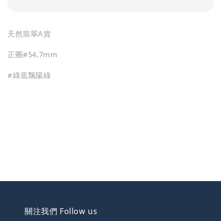
天然翡翠A貨
正圈#54.7mm
#綠底飄陽綠
關注我們 Follow us