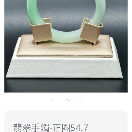
1
/
1
翡翠手鐲-正圈54.7