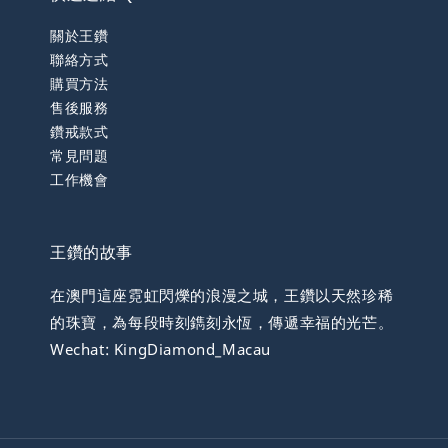
關於王鑽
聯絡方式
購買方法
售後服務
鑽戒款式
常見問題
工作機會
王鑽的故事
在澳門這座霓虹閃爍的浪漫之城，王鑽以天然珍稀
的珠寶，為每段時刻鐫刻永恆，傳遞幸福的光芒。
Wechat: KingDiamond_Macau