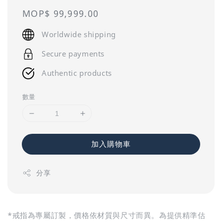
Regular
MOP$ 99,999.00
price
Worldwide shipping
Secure payments
Authentic products
數量
加入購物車
分享
*戒指為專屬訂製，價格依材質與尺寸而異。為提供精準估