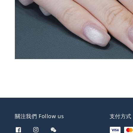
關注我們 Follow us
支付方式 W