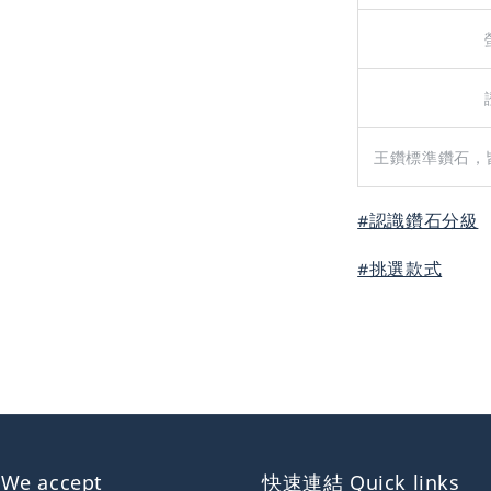
王鑽標準鑽石，
#認識鑽石分級
#挑選款式
e accept
快速連結 Quick links