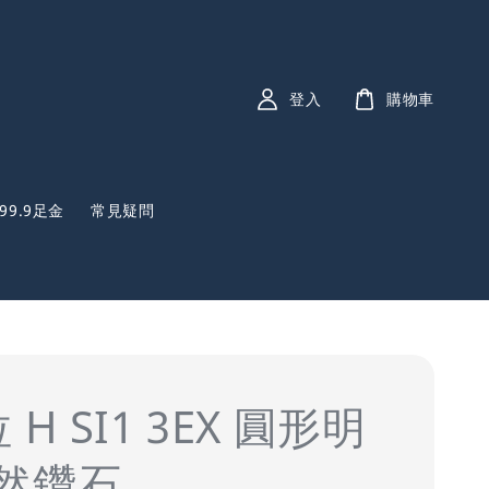
登入
購物車
999.9足金
常見疑問
 H SI1 3EX 圓形明
然鑽石