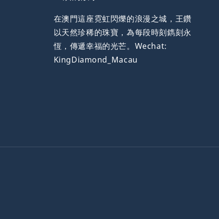
在澳門這座霓虹閃爍的浪漫之城，王鑽
以天然珍稀的珠寶，為每段時刻鐫刻永
恆，傳遞幸福的光芒。Wechat:
KingDiamond_Macau