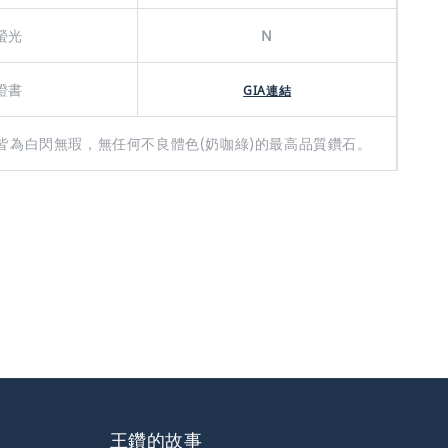
螢光
N
證書
GIA連結
皆為白閃無瑕，無任何不良體色(奶咖綠)的最高品質鑽石。
王鑽的故事