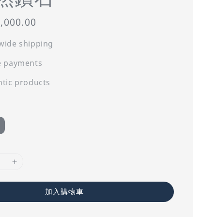
,000.00
wide shipping
e payments
tic products
加入購物車