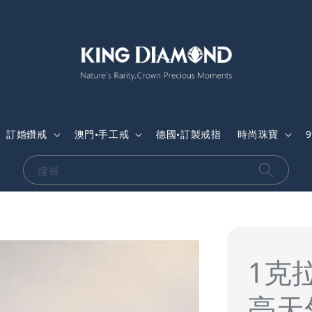
訂婚鑽戒
澳門•手工戒
德國•訂製戒指
時尚珠寶
搜尋
1克拉
亮天