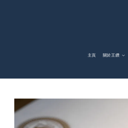
主頁
關於王鑽