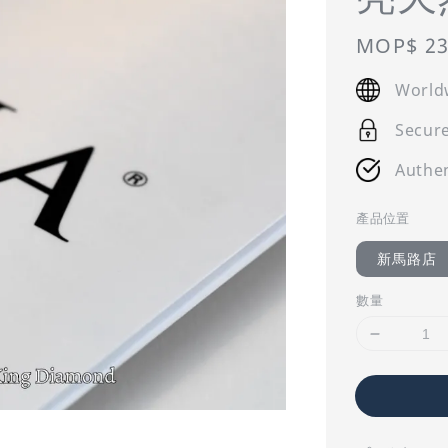
Regular
MOP$ 23
price
World
Secur
Authen
產品位置
新馬路店
數量