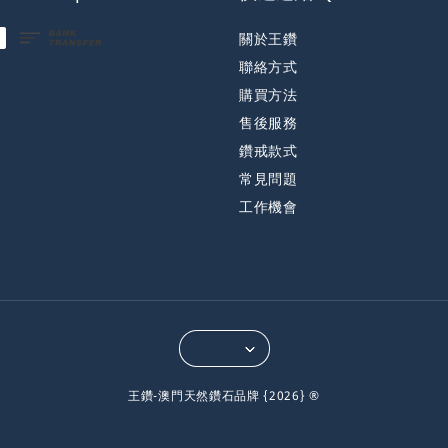
關於王鑽
聯絡方式
購買方法
售後服務
鑽戒款式
常見問題
工作機會
王鑽-澳門天然鑽石品牌 {2026} ®