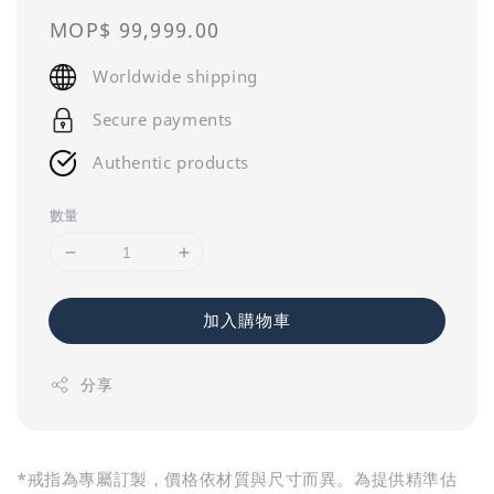
Regular
MOP$ 99,999.00
price
Worldwide shipping
Secure payments
Authentic products
數量
加入購物車
分享
*戒指為專屬訂製，價格依材質與尺寸而異。為提供精準估