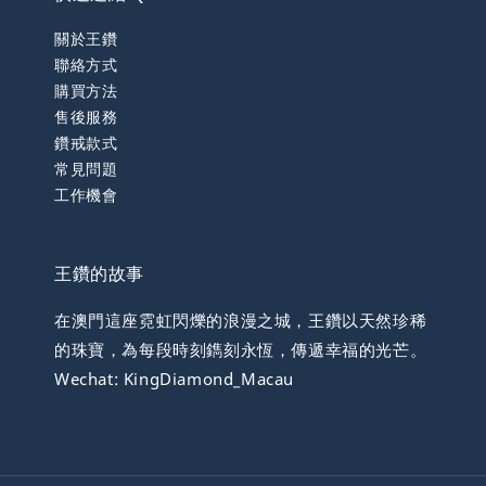
關於王鑽
聯絡方式
購買方法
售後服務
鑽戒款式
常見問題
工作機會
王鑽的故事
在澳門這座霓虹閃爍的浪漫之城，王鑽以天然珍稀
的珠寶，為每段時刻鐫刻永恆，傳遞幸福的光芒。
Wechat: KingDiamond_Macau