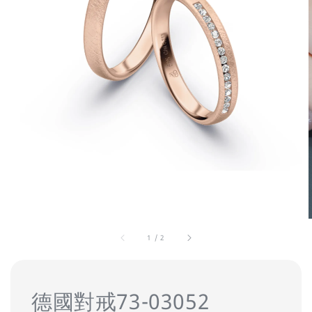
1
/
2
德國對戒73-03052