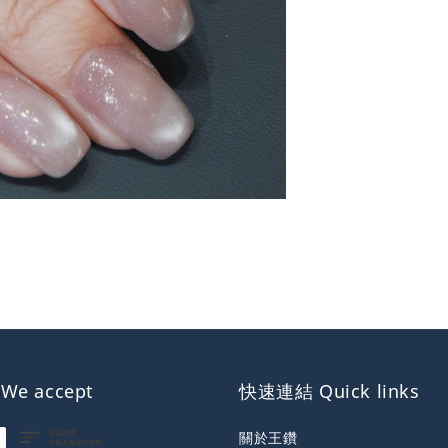
e accept
快速連結 Quick links
關於王鑽