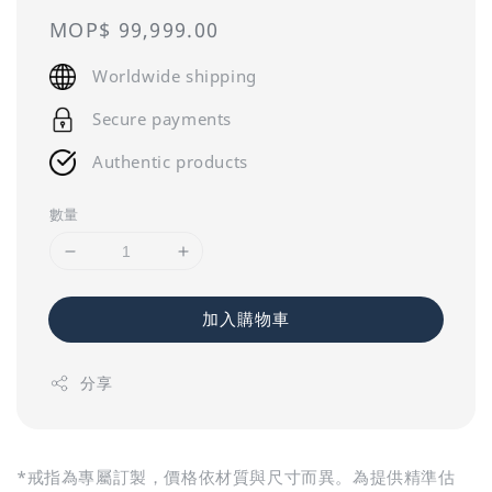
Regular
MOP$ 99,999.00
price
Worldwide shipping
Secure payments
Authentic products
數量
加入購物車
分享
*戒指為專屬訂製，價格依材質與尺寸而異。為提供精準估