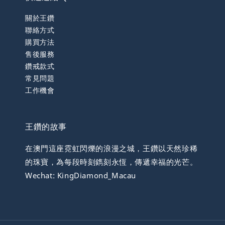
關於王鑽
聯絡方式
購買方法
售後服務
鑽戒款式
常見問題
工作機會
王鑽的故事
在澳門這座霓虹閃爍的浪漫之城，王鑽以天然珍稀
的珠寶，為每段時刻鐫刻永恆，傳遞幸福的光芒。
Wechat: KingDiamond_Macau