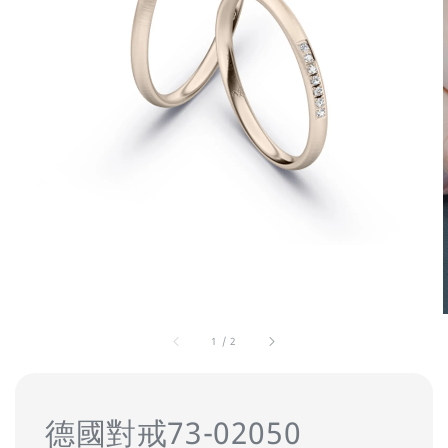
1
/
2
德國對戒73-02050