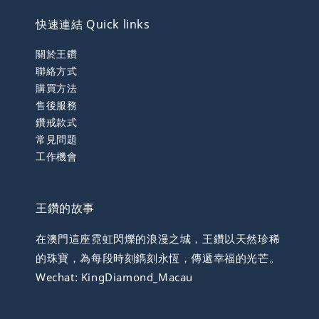
快速連結 Quick links
關於王鑽
聯絡方式
購買方法
售後服務
鑽戒款式
常見問題
工作機會
王鑽的故事
在澳門這座霓虹閃爍的浪漫之城，王鑽以天然珍稀
的珠寶，為每段時刻鐫刻永恆，傳遞幸福的光芒。
Wechat: KingDiamond_Macau