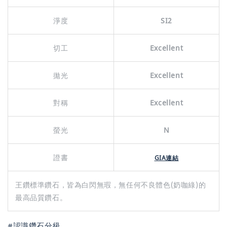
淨度
SI2
切工
Excellent
拋光
Excellent
對稱
Excellent
螢光
N
證書
GIA連結
王鑽標準鑽石，皆為白閃無瑕，無任何不良體色(奶咖綠)的
最高品質鑽石。
#認識鑽石分級