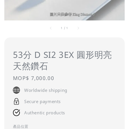
1
/
1
53分 D SI2 3EX 圓形明亮
天然鑽石
Regular
MOP$ 7,000.00
price
Worldwide shipping
Secure payments
Authentic products
產品位置