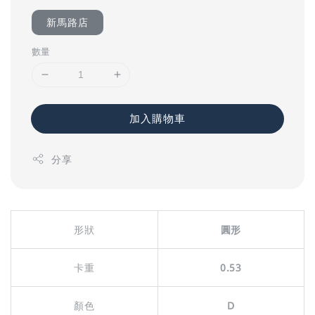
新馬路店
數量
加入購物車
分享
形狀
圓形
卡重
0.53
顏色
D