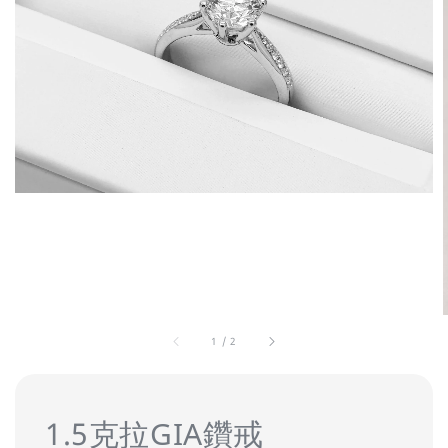
1
/
2
1.5克拉GIA鑽戒