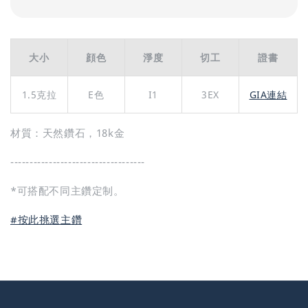
大小
顔色
淨度
切工
證書
1.5克拉
E色
I1
3EX
GIA連結
材質：天然鑽石，18k金
-----------------------------------
*可搭配不同主鑽定制。
#按此挑選主鑽