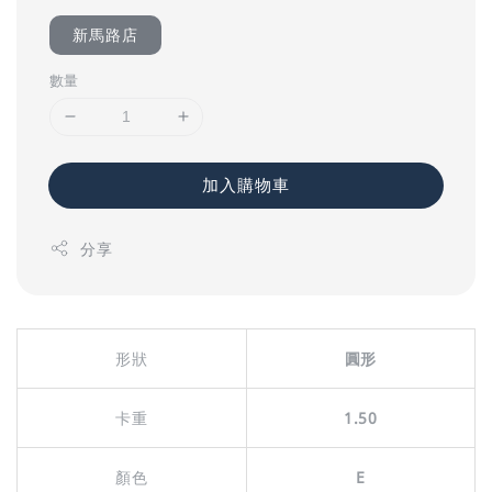
新馬路店
數量
加入購物車
分享
形狀
圓形
卡重
1.50
顏色
E