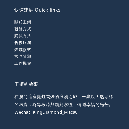
快速連結 Quick links
關於王鑽
聯絡方式
購買方法
售後服務
鑽戒款式
常見問題
工作機會
王鑽的故事
在澳門這座霓虹閃爍的浪漫之城，王鑽以天然珍稀
的珠寶，為每段時刻鐫刻永恆，傳遞幸福的光芒。
Wechat: KingDiamond_Macau