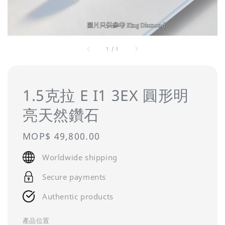
1
/
1
1.5克拉 E I1 3EX 圓形明
亮天然鑽石
Regular
MOP$ 49,800.00
price
Worldwide shipping
Secure payments
Authentic products
產品位置