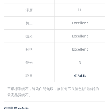
淨度
I1
切工
Excellent
拋光
Excellent
對稱
Excellent
螢光
N
證書
GIA連結
王鑽標準鑽石，皆為白閃無瑕，無任何不良體色(奶咖綠)的
最高品質鑽石。
#認識鑽石分級