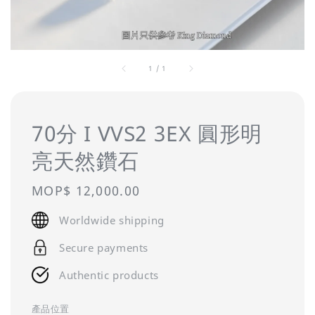
1
/
1
70分 I VVS2 3EX 圓形明
亮天然鑽石
Regular
MOP$ 12,000.00
price
Worldwide shipping
Secure payments
Authentic products
產品位置