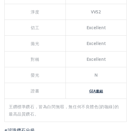
淨度
VVS2
切工
Excellent
拋光
Excellent
對稱
Excellent
螢光
N
證書
GIA連結
王鑽標準鑽石，皆為白閃無瑕，無任何不良體色(奶咖綠)的
最高品質鑽石。
#認識鑽石分級