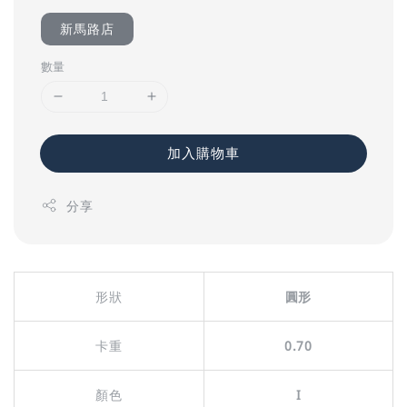
新馬路店
數量
加入購物車
分享
形狀
圓形
卡重
0.70
顏色
I