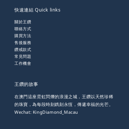
快速連結 Quick links
關於王鑽
聯絡方式
購買方法
售後服務
鑽戒款式
常見問題
工作機會
王鑽的故事
在澳門這座霓虹閃爍的浪漫之城，王鑽以天然珍稀
的珠寶，為每段時刻鐫刻永恆，傳遞幸福的光芒。
Wechat: KingDiamond_Macau