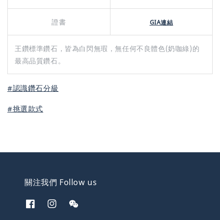
證書
GIA連結
王鑽標準鑽石，皆為白閃無瑕，無任何不良體色(奶咖綠)的
最高品質鑽石。
#認識鑽石分級
#挑選款式
關注我們 Follow us