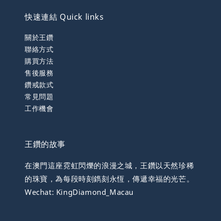
快速連結 Quick links
關於王鑽
聯絡方式
購買方法
售後服務
鑽戒款式
常見問題
工作機會
王鑽的故事
在澳門這座霓虹閃爍的浪漫之城，王鑽以天然珍稀
的珠寶，為每段時刻鐫刻永恆，傳遞幸福的光芒。
Wechat: KingDiamond_Macau