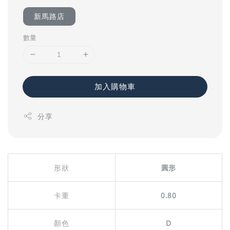
新馬路店
數量
加入購物車
分享
形狀
圓形
卡重
0.80
顏色
D