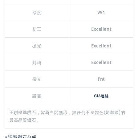
淨度
VS1
切工
Excellent
拋光
Excellent
對稱
Excellent
螢光
Fnt
證書
GIA連結
王鑽標準鑽石，皆為白閃無瑕，無任何不良體色(奶咖綠)的
最高品質鑽石。
#認識鑽石分級