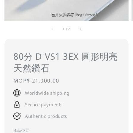
1
/
2
80分 D VS1 3EX 圓形明亮
天然鑽石
Regular
MOP$ 21,000.00
price
Worldwide shipping
Secure payments
Authentic products
產品位置