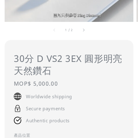
1
/
2
30分 D VS2 3EX 圓形明亮
天然鑽石
Regular
MOP$ 5,000.00
price
Worldwide shipping
Secure payments
Authentic products
產品位置