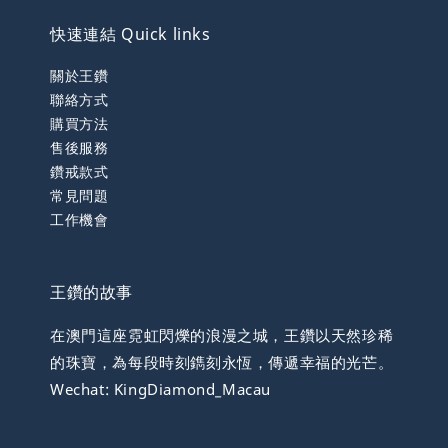
快速連結 Quick links
關於王鑽
聯絡方式
購買方法
售後服務
鑽戒款式
常見問題
工作機會
王鑽的故事
在澳門這座霓虹閃爍的浪漫之城，王鑽以天然珍稀
的珠寶，為每段時刻鐫刻永恆，傳遞幸福的光芒。
Wechat: KingDiamond_Macau