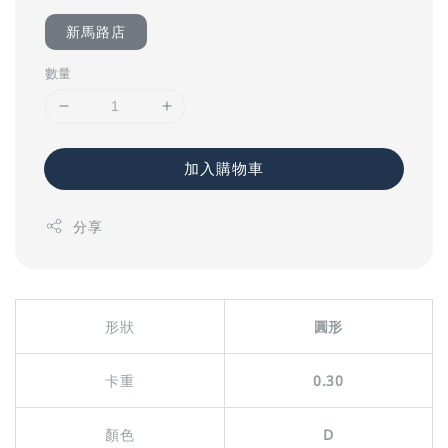
新馬路店
數量
加入購物車
分享
形狀
圓形
卡重
0.30
顏色
D