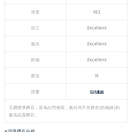
淨度
VS2
切工
Excellent
拋光
Excellent
對稱
Excellent
螢光
N
證書
GIA連結
王鑽標準鑽石，皆為白閃無瑕，無任何不良體色(奶咖綠)的
最高品質鑽石。
#認識鑽石分級