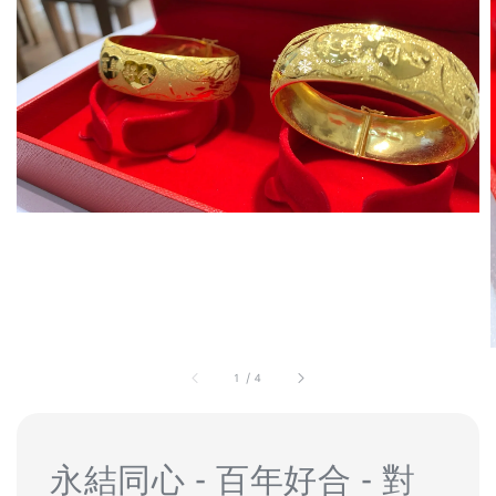
1
/
4
永結同心 - 百年好合 - 對