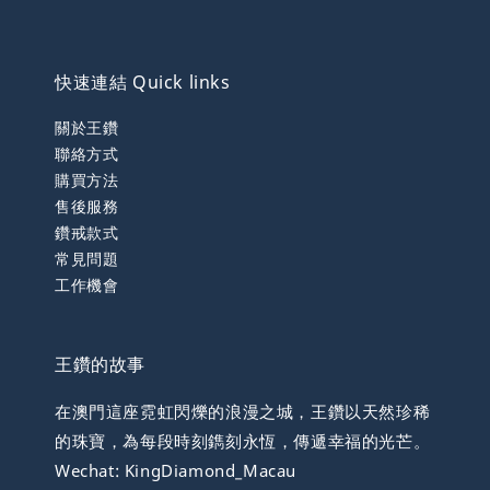
快速連結 Quick links
關於王鑽
聯絡方式
購買方法
售後服務
鑽戒款式
常見問題
工作機會
王鑽的故事
在澳門這座霓虹閃爍的浪漫之城，王鑽以天然珍稀
的珠寶，為每段時刻鐫刻永恆，傳遞幸福的光芒。
Wechat: KingDiamond_Macau