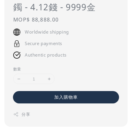
鐲 - 4.12錢 - 9999金
Regular
MOP$ 88,888.00
price
Worldwide shipping
Secure payments
Authentic products
數量
加入購物車
分享