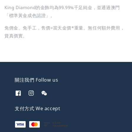
King Diamond的金飾均為99.99%千足純金，並通過澳門
「標準黃金成色認證」。
免佣金、免手工，售價=當天金價*重量。無任何額外費用，
貨真價實。
關注我們 Follow us
支付方式 We accept