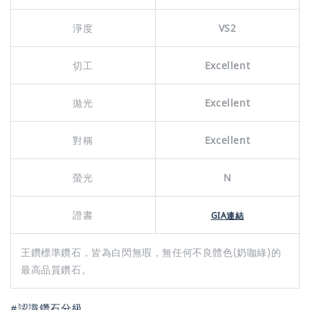
淨度
VS2
切工
Excellent
拋光
Excellent
對稱
Excellent
螢光
N
證書
GIA連結
王鑽標準鑽石，皆為白閃無瑕，無任何不良體色(奶咖綠)的
最高品質鑽石。
#認識鑽石分級