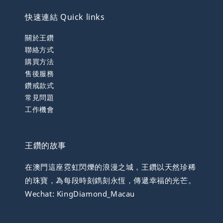
快速連結 Quick links
關於王鑽
聯絡方式
購買方法
售後服務
鑽戒款式
常見問題
工作機會
王鑽的故事
在澳門這座霓虹閃爍的浪漫之城，王鑽以天然珍稀
的珠寶，為每段時刻鐫刻永恆，傳遞幸福的光芒。
Wechat: KingDiamond_Macau