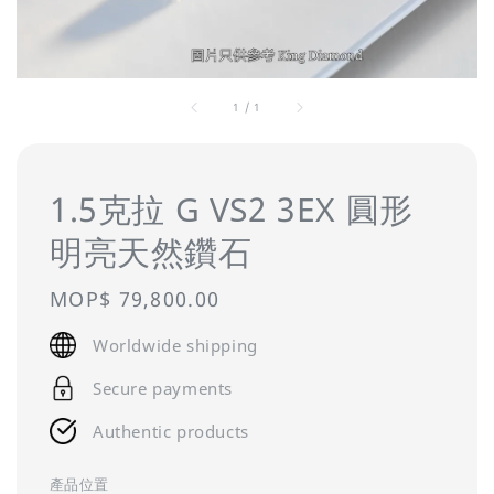
1
/
1
1.5克拉 G VS2 3EX 圓形
明亮天然鑽石
Regular
MOP$ 79,800.00
price
Worldwide shipping
Secure payments
Authentic products
產品位置