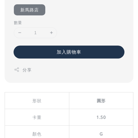
新馬路店
數量
加入購物車
分享
形狀
圓形
卡重
1.50
顏色
G