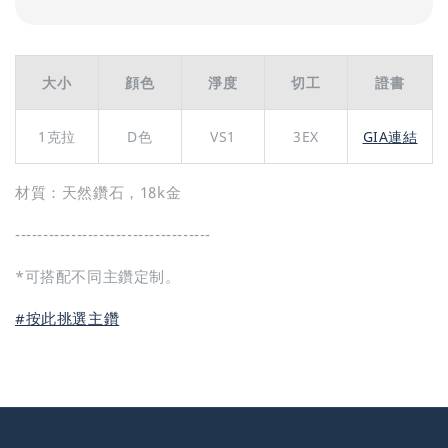
大小
顔色
淨度
切工
證書
1克拉
D色
VS1
3EX
GIA連結
材質：天然鑽石，18k金
-----------------------------------
*可搭配不同主鑽定制。
#按此挑選主鑽