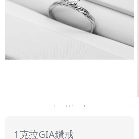
1
/
2
1克拉GIA鑽戒