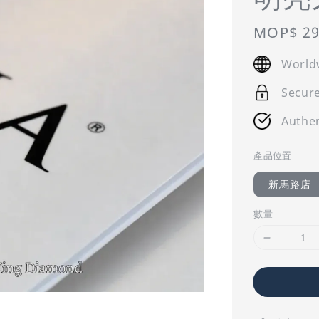
Regular
MOP$ 29
price
World
Secur
Authen
產品位置
新馬路店
數量