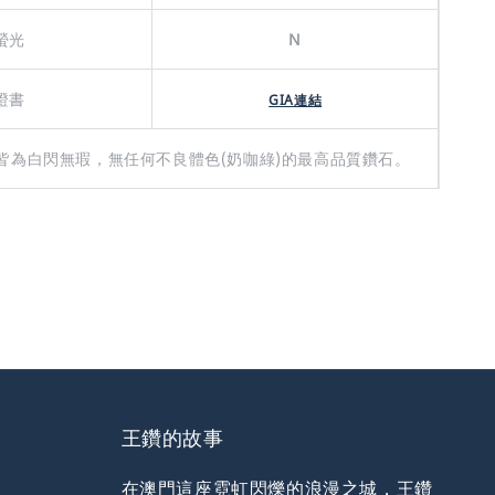
螢光
N
證書
GIA連結
皆為白閃無瑕，無任何不良體色(奶咖綠)的最高品質鑽石。
王鑽的故事
在澳門這座霓虹閃爍的浪漫之城，王鑽