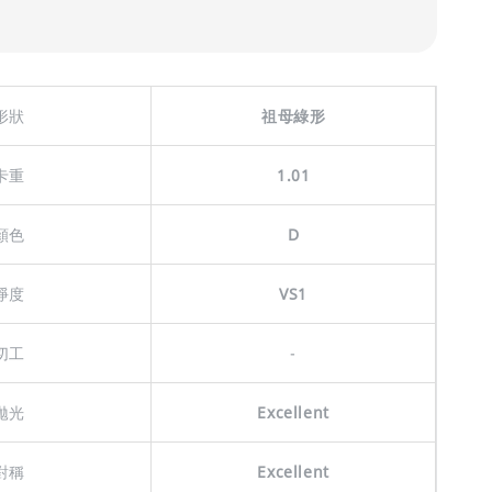
形狀
祖母綠形
卡重
1.01
顏色
D
淨度
VS1
切工
-
拋光
Excellent
對稱
Excellent