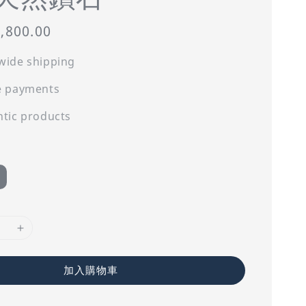
,800.00
wide shipping
e payments
tic products
加入購物車