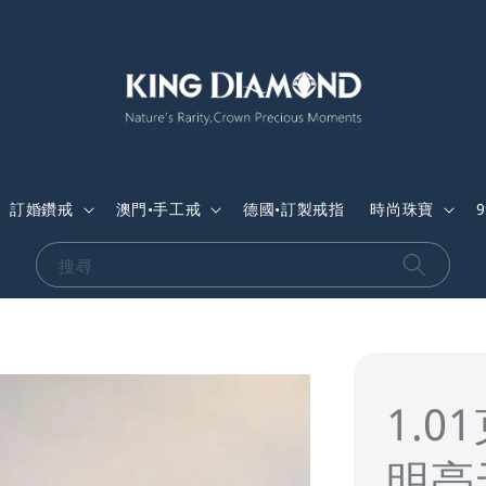
訂婚鑽戒
澳門•手工戒
德國•訂製戒指
時尚珠寶
搜尋
1.0
明亮