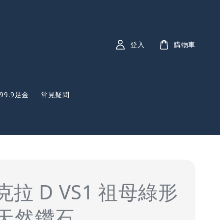
登入
購物車
999.9足金
常見疑問
1克拉 D VS1 祖母綠形
天然鑽石