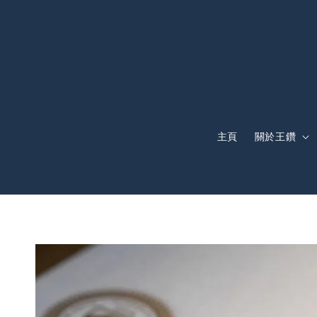
主頁
關於王鑽