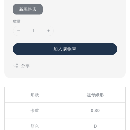
新馬路店
數量
加入購物車
分享
形狀
祖母綠形
卡重
0.30
顏色
D