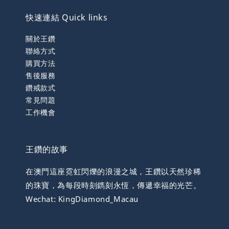
快速連結 Quick links
關於王鑽
聯絡方式
購買方法
售後服務
鑽戒款式
常見問題
工作機會
王鑽的故事
在澳門這座霓虹閃爍的浪漫之城，王鑽以天然珍稀
的珠寶，為每段時刻鐫刻永恆，傳遞幸福的光芒。
Wechat: KingDiamond_Macau