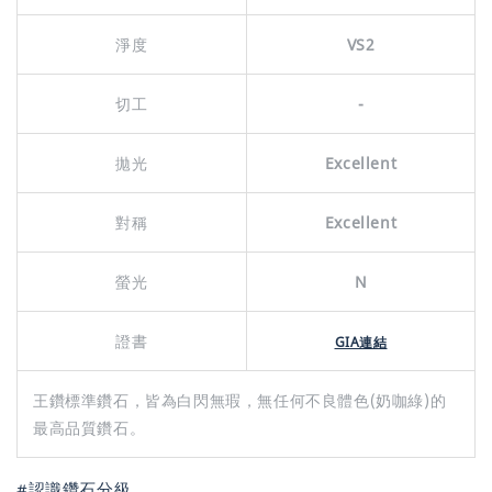
淨度
VS2
切工
-
拋光
Excellent
對稱
Excellent
螢光
N
證書
GIA連結
王鑽標準鑽石，皆為白閃無瑕，無任何不良體色(奶咖綠)的
最高品質鑽石。
#認識鑽石分級