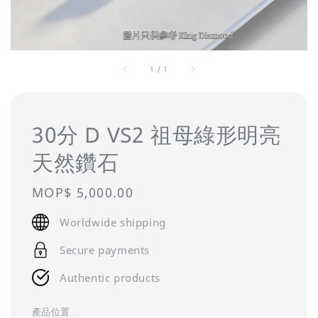
1
/
1
30分 D VS2 祖母綠形明亮
天然鑽石
Regular
MOP$ 5,000.00
price
Worldwide shipping
Secure payments
Authentic products
產品位置