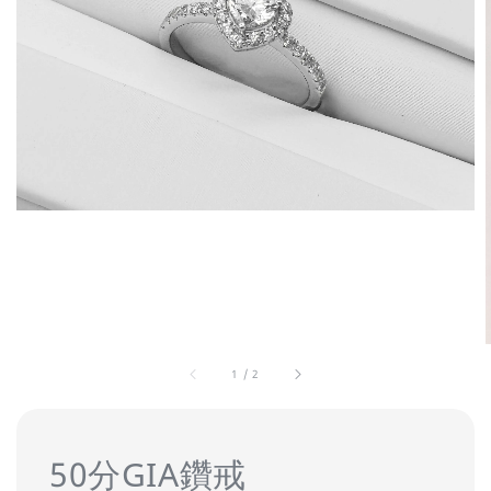
1
/
2
50分GIA鑽戒