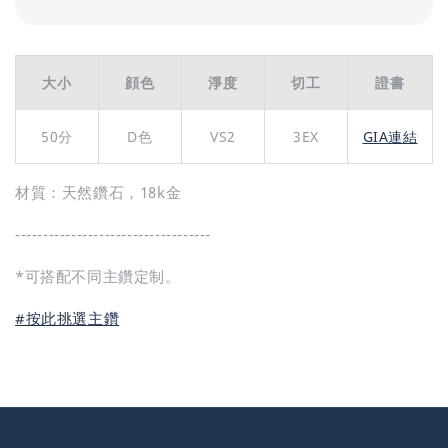
大小
顔色
淨度
切工
證書
50分
D色
VS2
3EX
GIA連結
材質：天然鑽石，18k金
-----------------------------------
*可搭配不同主鑽定制。
#按此挑選主鑽