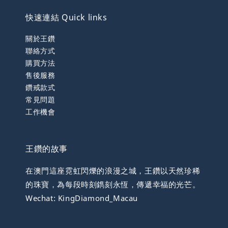
快速連結 Quick links
關於王鑽
聯絡方式
購買方法
售後服務
鑽戒款式
常見問題
工作機會
王鑽的故事
在澳門這座霓虹閃爍的浪漫之城，王鑽以天然珍稀
的珠寶，為每段時刻鐫刻永恆，傳遞幸福的光芒。
Wechat: KingDiamond_Macau