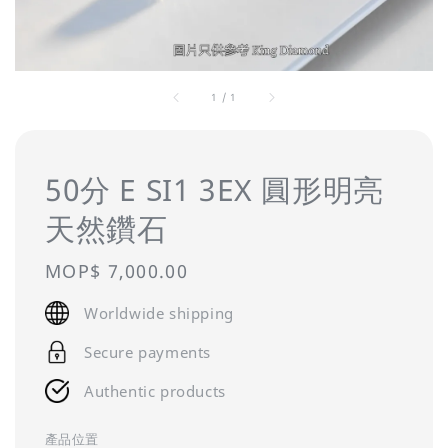
1
/
1
50分 E SI1 3EX 圓形明亮
天然鑽石
Regular
MOP$ 7,000.00
price
Worldwide shipping
Secure payments
Authentic products
產品位置