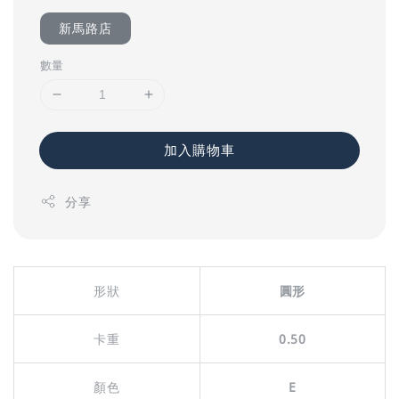
新馬路店
數量
加入購物車
分享
形狀
圓形
卡重
0.50
顏色
E