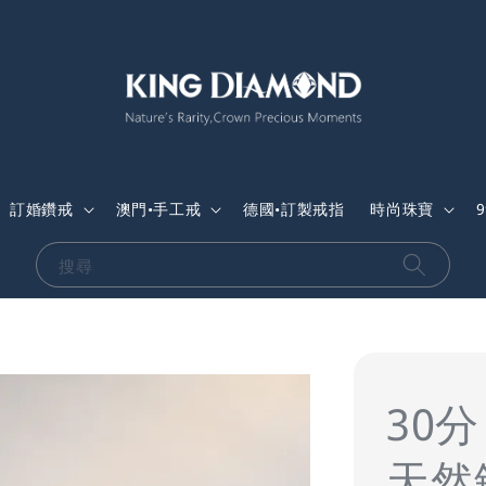
訂婚鑽戒
澳門•手工戒
德國•訂製戒指
時尚珠寶
搜尋
30分
天然