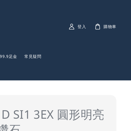
登入
購物車
999.9足金
常見疑問
 D SI1 3EX 圓形明亮
鑽石