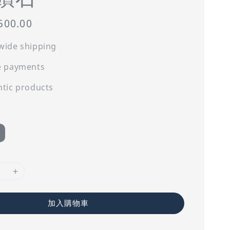
500.00
wide shipping
e payments
tic products
加入購物車