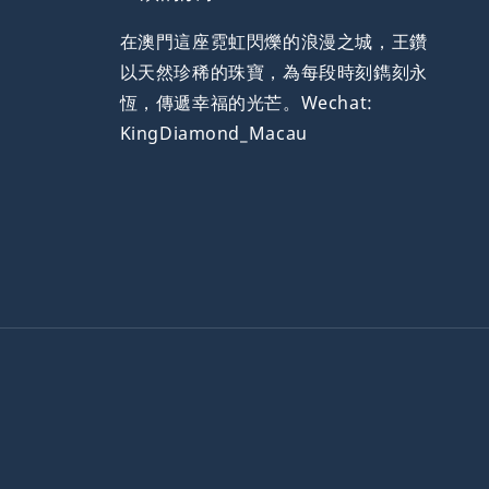
在澳門這座霓虹閃爍的浪漫之城，王鑽
以天然珍稀的珠寶，為每段時刻鐫刻永
恆，傳遞幸福的光芒。Wechat:
KingDiamond_Macau