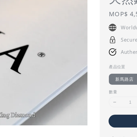
Regular
MOP$ 4,
price
World
Secur
Authen
產品位置
新馬路店
數量