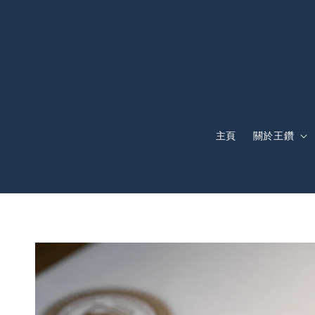
主頁
關於王鑽