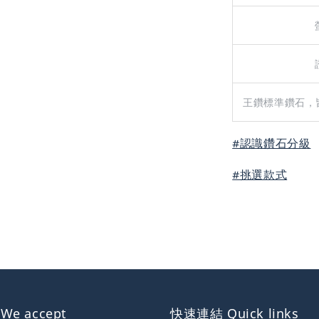
王鑽標準鑽石，
#認識鑽石分級
#挑選款式
e accept
快速連結 Quick links