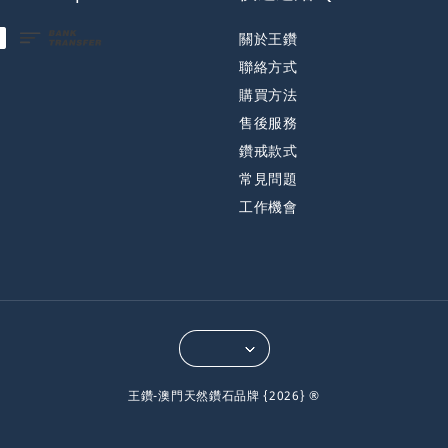
關於王鑽
聯絡方式
購買方法
售後服務
鑽戒款式
常見問題
工作機會
王鑽-澳門天然鑽石品牌 {2026} ®