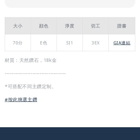
大小
顔色
淨度
切工
證書
70分
E色
SI1
3EX
GIA連結
材質：天然鑽石，18k金
-----------------------------------
*可搭配不同主鑽定制。
#按此挑選主鑽