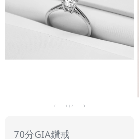
1
/
2
70分GIA鑽戒