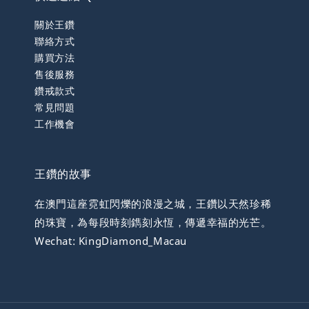
關於王鑽
聯絡方式
購買方法
售後服務
鑽戒款式
常見問題
工作機會
王鑽的故事
在澳門這座霓虹閃爍的浪漫之城，王鑽以天然珍稀
的珠寶，為每段時刻鐫刻永恆，傳遞幸福的光芒。
Wechat: KingDiamond_Macau