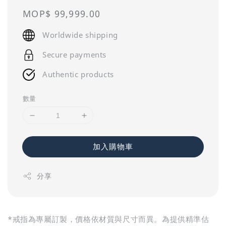
Regular
MOP$ 99,999.00
price
Worldwide shipping
Secure payments
Authentic products
數量
加入購物車
分享
*戒指為專屬訂製，價格依材質與尺寸而異。為提供精準估