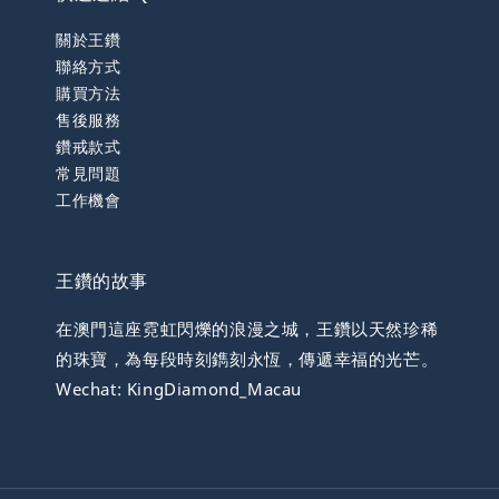
關於王鑽
聯絡方式
購買方法
售後服務
鑽戒款式
常見問題
工作機會
王鑽的故事
在澳門這座霓虹閃爍的浪漫之城，王鑽以天然珍稀
的珠寶，為每段時刻鐫刻永恆，傳遞幸福的光芒。
Wechat: KingDiamond_Macau