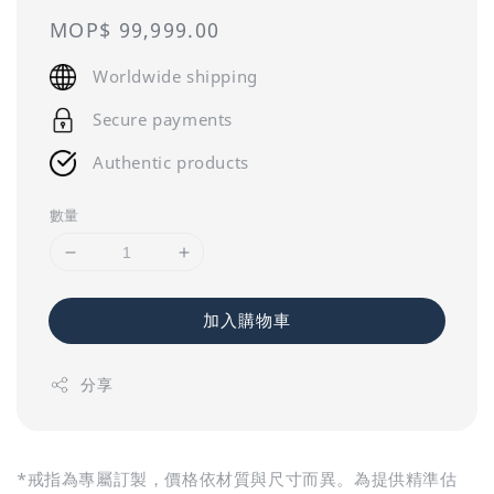
Regular
MOP$ 99,999.00
price
Worldwide shipping
Secure payments
Authentic products
數量
加入購物車
分享
*戒指為專屬訂製，價格依材質與尺寸而異。為提供精準估