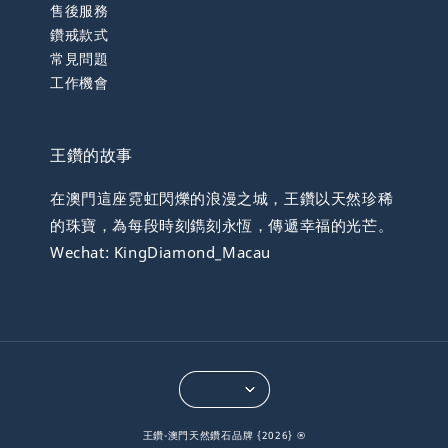
售後服務
鑽戒款式
常見問題
工作機會
王鑽的故事
在澳門這座霓虹閃爍的浪漫之城，王鑽以天然珍稀
的珠寶，為每段時刻鐫刻永恆，傳遞幸福的光芒。
Wechat: KingDiamond_Macau
王鑽-澳門天然鑽石品牌 {2026} ®