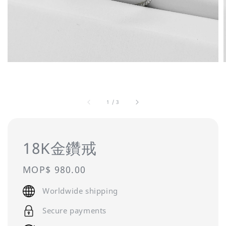
1
/
3
18K金鑽戒
Regular
MOP$ 980.00
price
Worldwide shipping
Secure payments