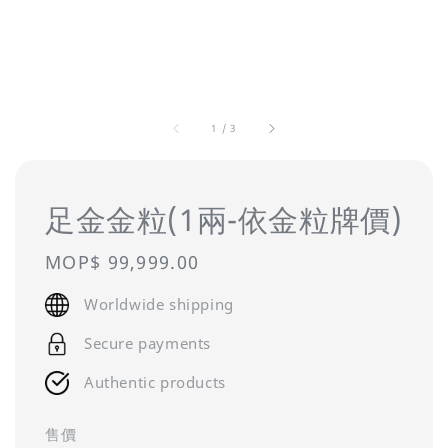
1
/
3
足金金粒(1兩-依金粒牌價)
Regular
MOP$ 99,999.00
price
Worldwide shipping
Secure payments
Authentic products
售價