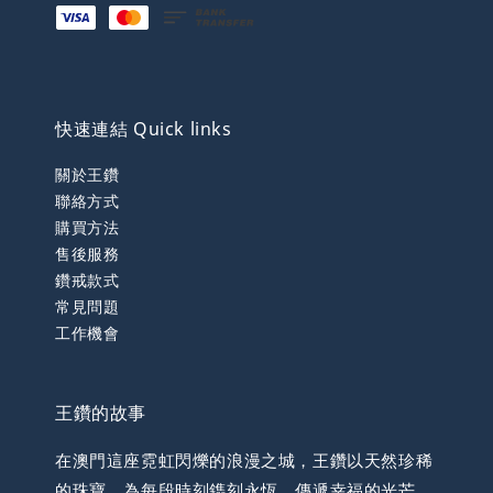
快速連結 Quick links
關於王鑽
聯絡方式
購買方法
售後服務
鑽戒款式
常見問題
工作機會
王鑽的故事
在澳門這座霓虹閃爍的浪漫之城，王鑽以天然珍稀
的珠寶，為每段時刻鐫刻永恆，傳遞幸福的光芒。