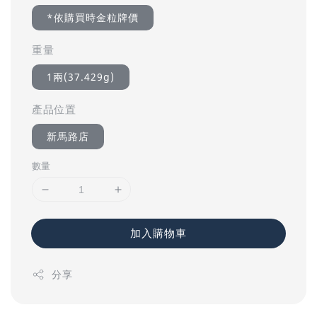
*依購買時金粒牌價
重量
1兩(37.429g)
產品位置
新馬路店
數量
加入購物車
分享