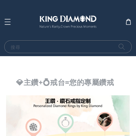
搜尋
💎主鑽+💍戒台=您的專屬鑽戒