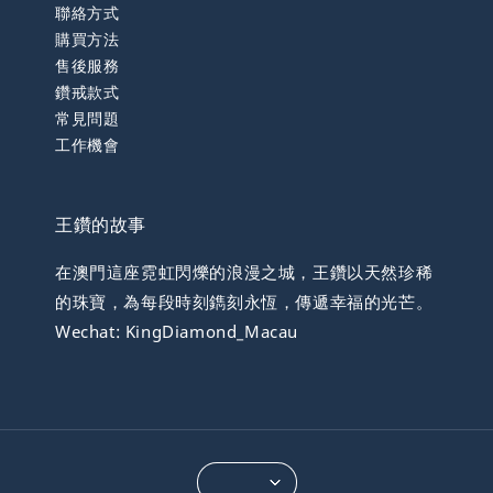
聯絡方式
購買方法
售後服務
鑽戒款式
常見問題
工作機會
王鑽的故事
在澳門這座霓虹閃爍的浪漫之城，王鑽以天然珍稀
的珠寶，為每段時刻鐫刻永恆，傳遞幸福的光芒。
Wechat: KingDiamond_Macau