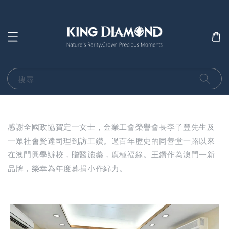
搜尋
感謝全國政協賀定一女士，金業工會榮譽會長李子豐先生及
一眾社會賢達司理到訪王鑽。過百年歷史的同善堂一路以來
在澳門興學辦校，贈醫施藥，廣種福緣。王鑽作為澳門一新
品牌，榮幸為年度募捐小作綿力。