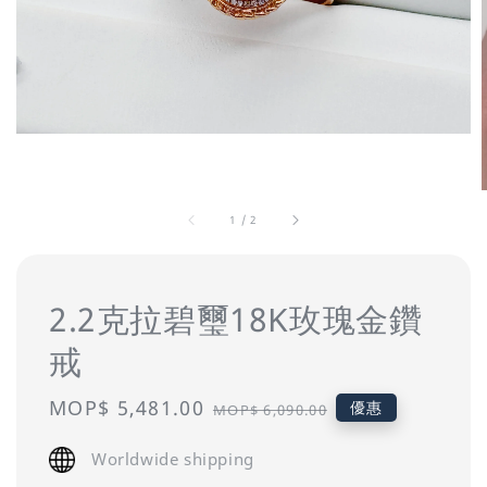
1
/
2
2.2克拉碧璽18K玫瑰金鑽
戒
Sale
MOP$ 5,481.00
Regular
優惠
MOP$ 6,090.00
price
price
Worldwide shipping