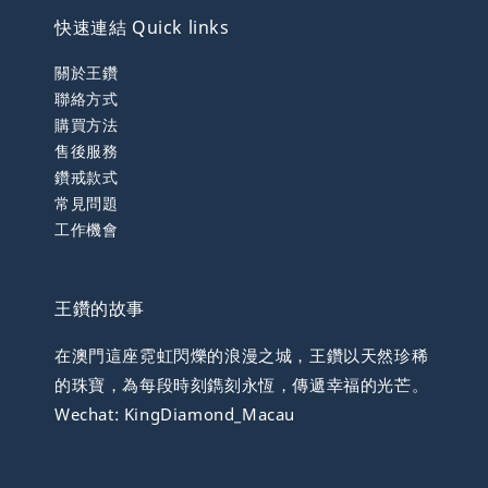
快速連結 Quick links
關於王鑽
聯絡方式
購買方法
售後服務
鑽戒款式
常見問題
工作機會
王鑽的故事
在澳門這座霓虹閃爍的浪漫之城，王鑽以天然珍稀
的珠寶，為每段時刻鐫刻永恆，傳遞幸福的光芒。
Wechat: KingDiamond_Macau