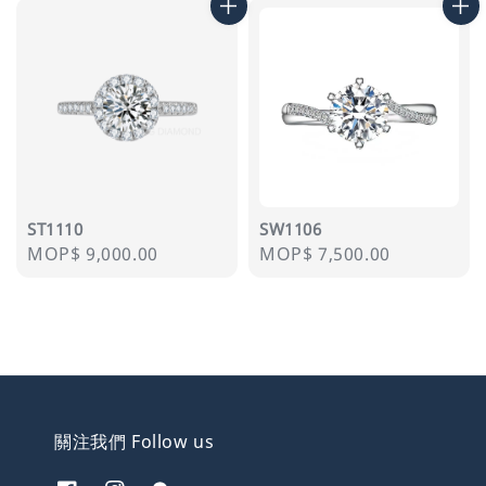
ST1110
SW1106
Regular
MOP$ 9,000.00
Regular
MOP$ 7,500.00
price
price
關注我們 Follow us