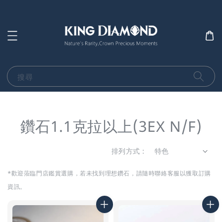
搜尋
鑽石1.1克拉以上(3EX N/F)
排列方式 :
*歡迎蒞臨門店鑑賞選購，若未找到理想鑽石，
請隨時聯絡客服以獲取訂購
資訊。