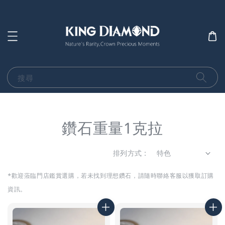
搜尋
鑽石重量1克拉
排列方式 :
*歡迎蒞臨門店鑑賞選購，若未找到理想鑽石，
請隨時聯絡客服以獲取訂購
資訊。