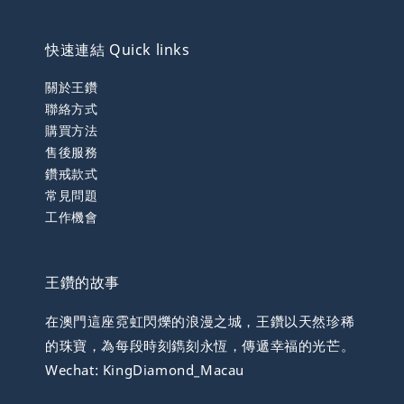
快速連結 Quick links
關於王鑽
聯絡方式
購買方法
售後服務
鑽戒款式
常見問題
工作機會
王鑽的故事
在澳門這座霓虹閃爍的浪漫之城，王鑽以天然珍稀
的珠寶，為每段時刻鐫刻永恆，傳遞幸福的光芒。
Wechat: KingDiamond_Macau