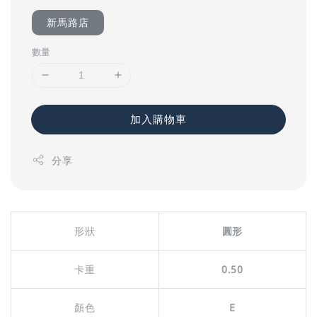
新馬路店
數量
加入購物車
分享
形狀
圓形
卡重
0.50
顏色
E