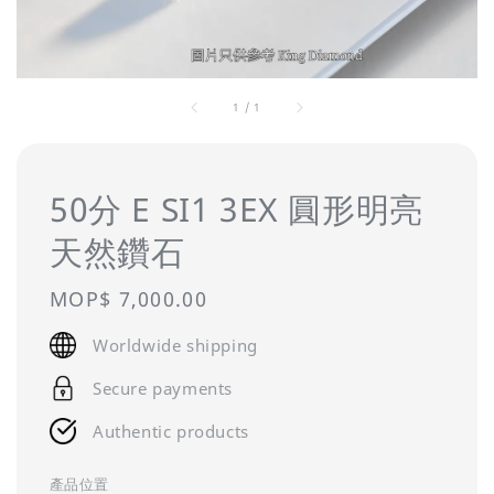
1
/
1
50分 E SI1 3EX 圓形明亮
天然鑽石
Regular
MOP$ 7,000.00
price
Worldwide shipping
Secure payments
Authentic products
產品位置