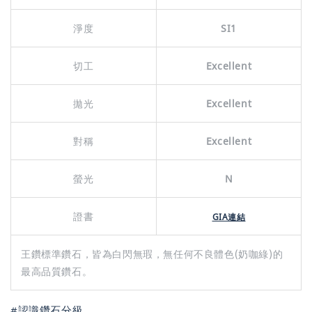
淨度
SI1
切工
Excellent
拋光
Excellent
對稱
Excellent
螢光
N
證書
GIA連結
王鑽標準鑽石，皆為白閃無瑕，無任何不良體色(奶咖綠)的
最高品質鑽石。
#認識鑽石分級