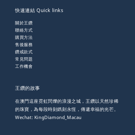
快速連結 Quick links
關於王鑽
聯絡方式
購買方法
售後服務
鑽戒款式
常見問題
工作機會
王鑽的故事
在澳門這座霓虹閃爍的浪漫之城，王鑽以天然珍稀
的珠寶，為每段時刻鐫刻永恆，傳遞幸福的光芒。
Wechat: KingDiamond_Macau