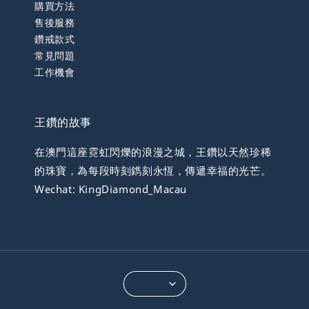
購買方法
售後服務
鑽戒款式
常見問題
工作機會
王鑽的故事
在澳門這座霓虹閃爍的浪漫之城，王鑽以天然珍稀
的珠寶，為每段時刻鐫刻永恆，傳遞幸福的光芒。
Wechat: KingDiamond_Macau