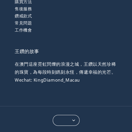
購買方法
售後服務
鑽戒款式
常見問題
工作機會
王鑽的故事
在澳門這座霓虹閃爍的浪漫之城，王鑽以天然珍稀
的珠寶，為每段時刻鐫刻永恆，傳遞幸福的光芒。
Wechat: KingDiamond_Macau