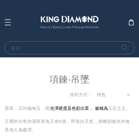
搜尋
項鍊‧吊墜
排列方式 :
光澤硬度及色彩出眾，
被稱為
翡翠，又叫緬甸玉，因
玉石之王。
王鑽所出售的翡翠皆為天然A貨，即取自天然，除雕刻拋光外無
其他人為處理。