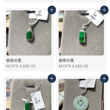
price
price
翡翠吊墜
翡翠吊墜
Regular
MOP$ 4,880.00
Regular
MOP$ 4,880.00
price
price