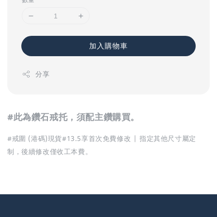
加入購物車
分享
#此為鑽石戒托，須配主鑽購買。
#戒圍 (港碼)現貨#13.5享首次免費修改 | 指定其他尺寸屬定
制，後續修改僅收工本費。