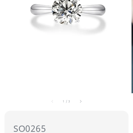
1
/
3
SO0265