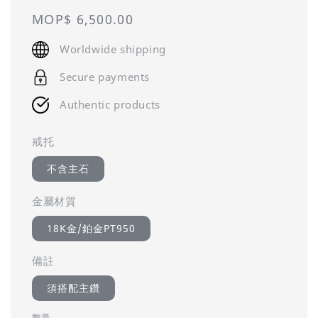
Regular
MOP$ 6,500.00
price
Worldwide shipping
Secure payments
Authentic products
戒托
不含主石
金屬材質
18K金/鉑金PT950
備註
須搭配主鑽
數量