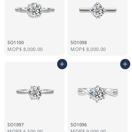
SO1100
SO1098
Regular
MOP$ 8,000.00
Regular
MOP$ 8,000.00
price
price
SO1097
SO1096
Regular
MOP$ 6,500.00
Regular
MOP$ 9,000.00