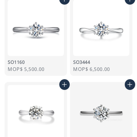
SO1160
SO3444
Regular
MOP$ 5,500.00
Regular
MOP$ 6,500.00
price
price