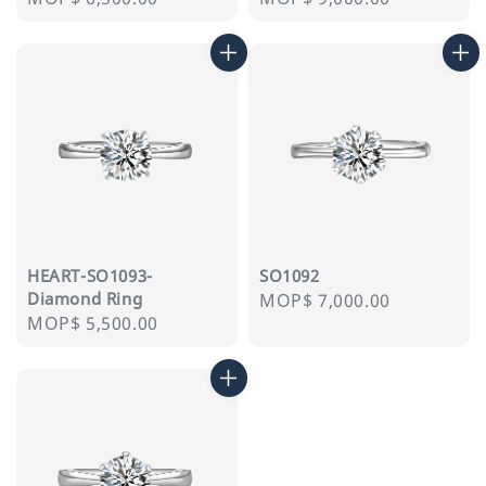
price
price
HEART-SO1093-
SO1092
Diamond Ring
Regular
MOP$ 7,000.00
Regular
MOP$ 5,500.00
price
price