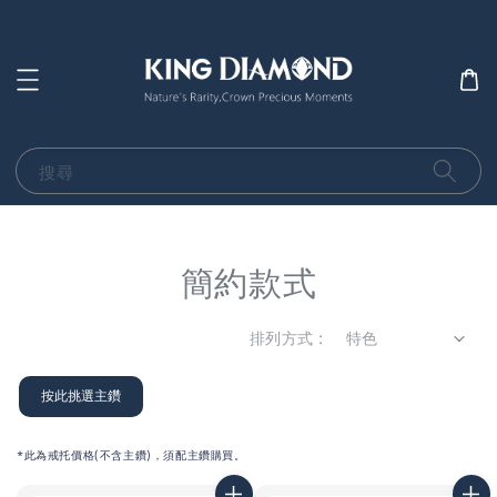
搜尋
簡約款式
排列方式 :
按此挑選主鑽
*此為戒托價格(不含主鑽)，須配主鑽購買。