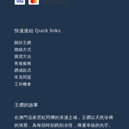
快速連結 Quick links
關於王鑽
聯絡方式
購買方法
售後服務
鑽戒款式
常見問題
工作機會
王鑽的故事
在澳門這座霓虹閃爍的浪漫之城，王鑽以天然珍稀
的珠寶，為每段時刻鐫刻永恆，傳遞幸福的光芒。