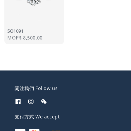
SO1091
Regular
MOP$ 8,500.00
price
關注我們 Follow us
支付方式 We accept