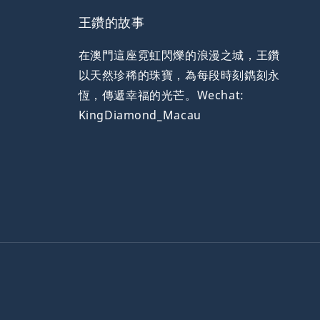
王鑽的故事
在澳門這座霓虹閃爍的浪漫之城，王鑽
以天然珍稀的珠寶，為每段時刻鐫刻永
恆，傳遞幸福的光芒。Wechat:
KingDiamond_Macau