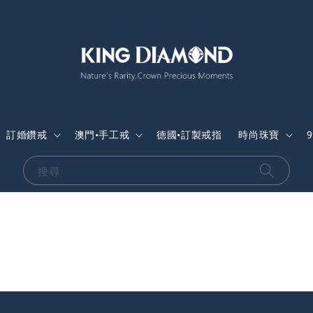
訂婚鑽戒
澳門•手工戒
德國•訂製戒指
時尚珠寶
搜尋