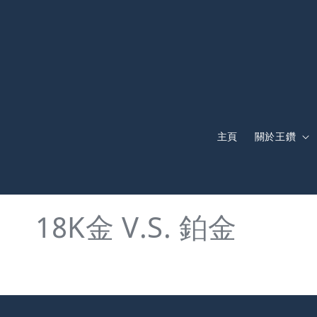
主頁
關於王鑽
18K金 V.S. 鉑金