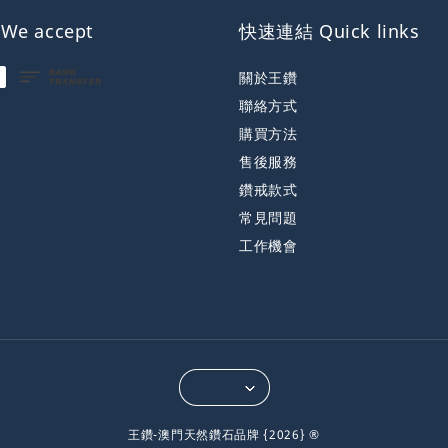
e accept
快速連結 Quick links
關於王鑽
聯絡方式
購買方法
售後服務
鑽戒款式
常見問題
工作機會
王鑽-澳門天然鑽石品牌 {2026} ®