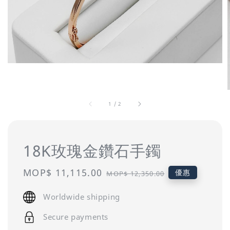
1
/
2
18K玫瑰金鑽石手鐲
Sale
MOP$ 11,115.00
Regular
優惠
MOP$ 12,350.00
price
price
Worldwide shipping
Secure payments