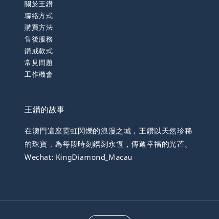
關於王鑽
聯絡方式
購買方法
售後服務
鑽戒款式
常見問題
工作機會
王鑽的故事
在澳門這座霓虹閃爍的浪漫之城，王鑽以天然珍稀
的珠寶，為每段時刻鐫刻永恆，傳遞幸福的光芒。
Wechat: KingDiamond_Macau