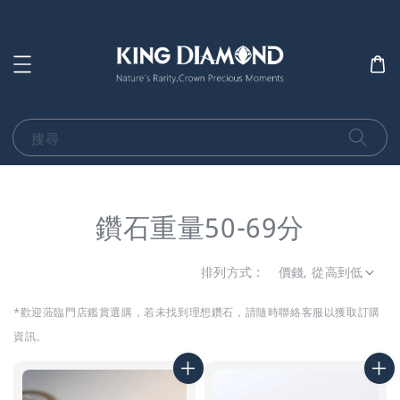
搜尋
鑽石重量50-69分
排列方式 :
*歡迎蒞臨門店鑑賞選購，若未找到理想鑽石，
請隨時聯絡客服以獲取訂購
資訊。