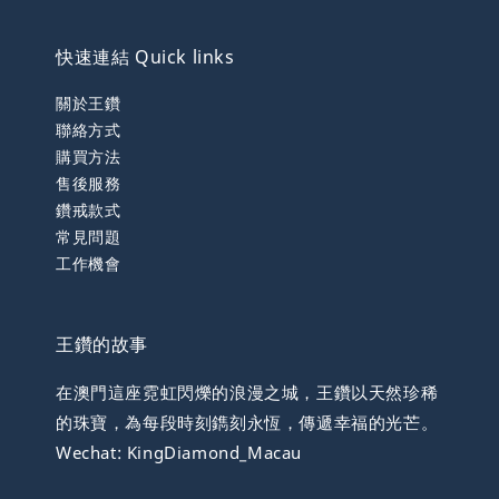
快速連結 Quick links
關於王鑽
聯絡方式
購買方法
售後服務
鑽戒款式
常見問題
工作機會
王鑽的故事
在澳門這座霓虹閃爍的浪漫之城，王鑽以天然珍稀
的珠寶，為每段時刻鐫刻永恆，傳遞幸福的光芒。
Wechat: KingDiamond_Macau